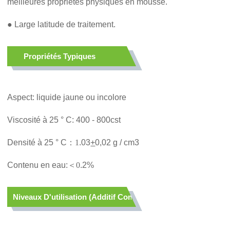
meilleures propriétés physiques en mousse.
● Large latitude de traitement.
Propriétés Typiques
Aspect: liquide jaune ou incolore
Viscosité à 25 ° C: 400 - 800cst
Densité à 25 ° C
：
1
.03
+
0,02 g / cm3
Contenu en eau:
＜
0
.2%
Niveaux D'utilisation (additif Comme Fourni)