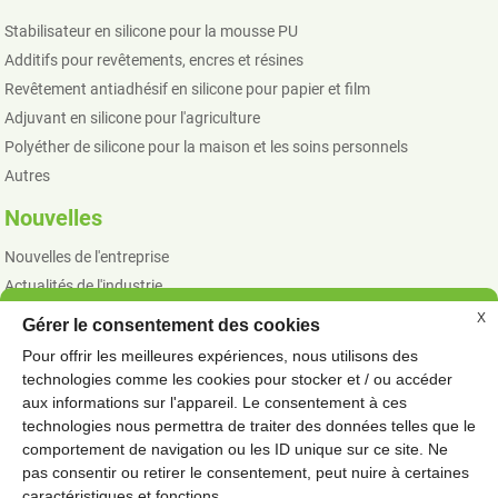
Stabilisateur en silicone pour la mousse PU
Additifs pour revêtements, encres et résines
Revêtement antiadhésif en silicone pour papier et film
Adjuvant en silicone pour l'agriculture
Polyéther de silicone pour la maison et les soins personnels
Autres
Nouvelles
Nouvelles de l'entreprise
Actualités de l'industrie
X
Gérer le consentement des cookies
Pour offrir les meilleures expériences, nous utilisons des
© COPYRIGHT - 2010 - 2023: TOUS DROITS RÉSERVÉS.
technologies comme les cookies pour stocker et / ou accéder
PRODUITS CHAUDS
PLAN DU SITE
SPÉCIAL
-
-
aux informations sur l'appareil. Le consentement à ces
MODIFICATEUR DE RÉSINE TPU EN SILICONE
FLUIDE SILICONE
,
,
technologies nous permettra de traiter des données telles que le
comportement de navigation ou les ID unique sur ce site. Ne
AUTOCOLLANT D’ÉPANDEUR NON IONIQUE
,
pas consentir ou retirer le consentement, peut nuire à certaines
ADDITIFS SILICONE POUR CONCENTRÉS DE PIGMENTS
,
caractéristiques et fonctions.